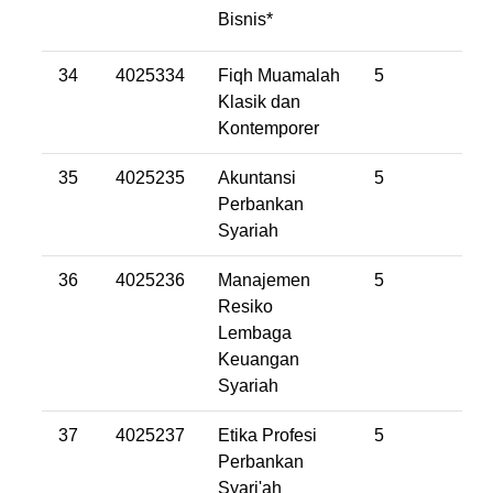
Bisnis*
34
4025334
Fiqh Muamalah
5
Klasik dan
Kontemporer
35
4025235
Akuntansi
5
Perbankan
Syariah
36
4025236
Manajemen
5
Resiko
Lembaga
Keuangan
Syariah
37
4025237
Etika Profesi
5
Perbankan
Syari'ah