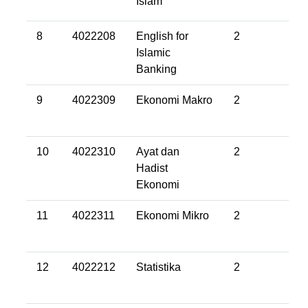
Islam
8
4022208
English for
2
Islamic
Banking
9
4022309
Ekonomi Makro
2
10
4022310
Ayat dan
2
Hadist
Ekonomi
11
4022311
Ekonomi Mikro
2
12
4022212
Statistika
2