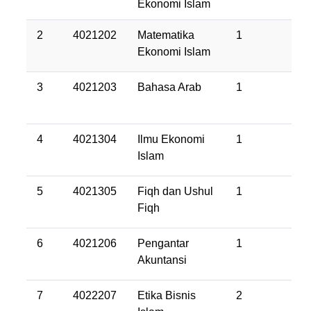
Ekonomi Islam
2
4021202
Matematika
1
Ekonomi Islam
3
4021203
Bahasa Arab
1
4
4021304
Ilmu Ekonomi
1
Islam
5
4021305
Fiqh dan Ushul
1
Fiqh
6
4021206
Pengantar
1
Akuntansi
7
4022207
Etika Bisnis
2