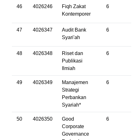
46
4026246
Fiqh Zakat
6
Kontemporer
47
4026347
Audit Bank
6
Syari'ah
48
4026348
Riset dan
6
Publikasi
Ilmiah
49
4026349
Manajemen
6
Strategi
Perbankan
Syariah*
50
4026350
Good
6
Corporate
Governance