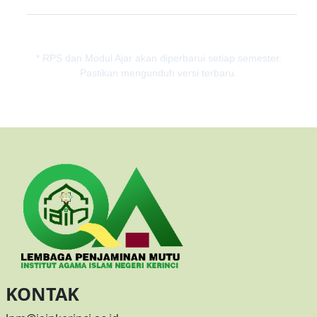
* RPS dan Modul Ajar akan diperbarui setiap semester.
Pastikan mengunduh versi terbaru.
KONTAK