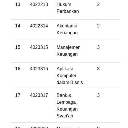
13
4022213
Hukum
2
Perbankan
14
4022314
Akuntansi
2
Keuangan
15
4023315
Manajemen
3
Keuangan
16
4023316
Aplikasi
3
Komputer
dalam Bisnis
17
4023317
Bank &
3
Lembaga
Keuangan
Syari'ah