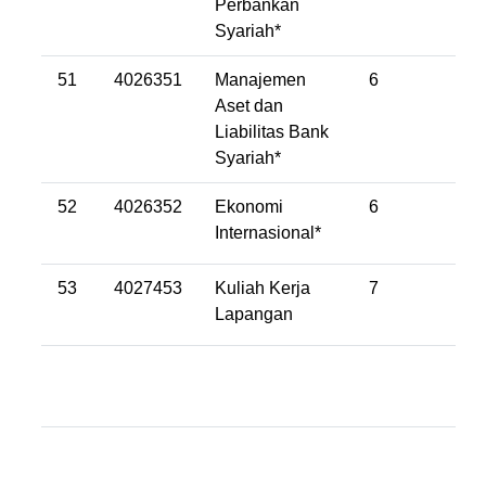
Perbankan
Syariah*
51
4026351
Manajemen
6
Aset dan
Liabilitas Bank
Syariah*
52
4026352
Ekonomi
6
Internasional*
53
4027453
Kuliah Kerja
7
Lapangan