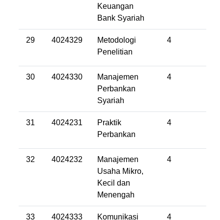
Keuangan
Bank Syariah
29
4024329
Metodologi
4
Penelitian
30
4024330
Manajemen
4
Perbankan
Syariah
31
4024231
Praktik
4
Perbankan
32
4024232
Manajemen
4
Usaha Mikro,
Kecil dan
Menengah
33
4024333
Komunikasi
4