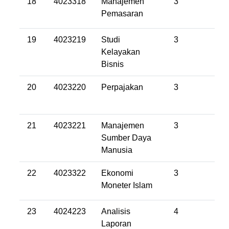
18
4023318
Manajemen
3
Pemasaran
19
4023219
Studi
3
Kelayakan
Bisnis
20
4023220
Perpajakan
3
21
4023221
Manajemen
3
Sumber Daya
Manusia
22
4023322
Ekonomi
3
Moneter Islam
23
4024223
Analisis
4
Laporan