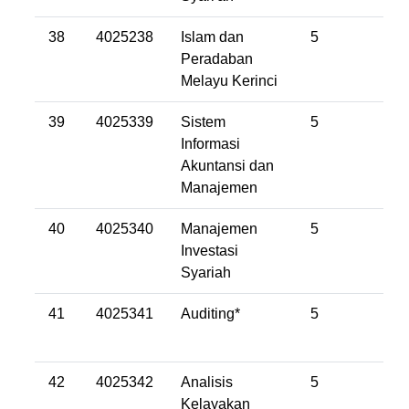
38
4025238
Islam dan
5
Peradaban
Melayu Kerinci
39
4025339
Sistem
5
Informasi
Akuntansi dan
Manajemen
40
4025340
Manajemen
5
Investasi
Syariah
41
4025341
Auditing*
5
42
4025342
Analisis
5
Kelayakan