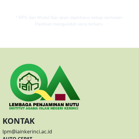
* RPS dan Modul Ajar akan diperbarui setiap semester.
Pastikan mengunduh versi terbaru.
KONTAK
lpm@iainkerinci.ac.id